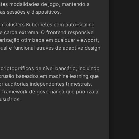
entes modalidades de jogo, mantendo a
as sessões e dispositivos.
em clusters Kubernetes com auto-scaling
e carga extrema. O frontend responsive,
erização otimizada em qualquer viewport,
al e funcional através de adaptive design
iptográficos de nível bancário, incluindo
ntrusão baseados em machine learning que
 auditorias independentes trimestrais,
um framework de governança que prioriza a
usuários.