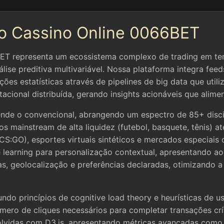
no Cassino Online 0066BET
ET representa um ecossistema complexo de trading em te
álise preditiva multivariável. Nossa plataforma integra fe
ções estatísticas através de pipelines de big data que ut
tacional distribuída, gerando insights acionáveis que alim
nde o convencional, abrangendo um espectro de 85+ disci
s mainstream de alta liquidez (futebol, basquete, tênis) 
CS:GO), esportes virtuais sintéticos e mercados especiais
earning para personalização contextual, apresentando ao
as, geolocalização e preferências declaradas, otimizando 
undo princípios de cognitive load theory e heurísticas de 
mero de cliques necessários para completar transações crít
volvidas com D3.js, apresentando métricas avançadas como 