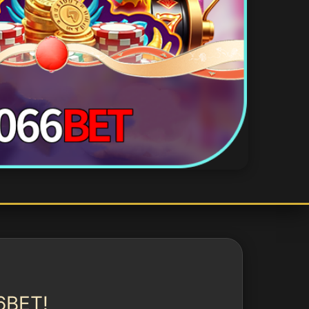
📱 Download
APK
Download
Baixar
Instalar
6BET!