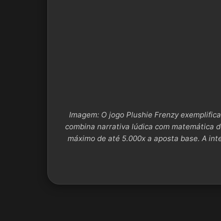
Imagem: O jogo Plushie Frenzy exemplifica
combina narrativa lúdica com matemática de
máximo de até 5.000x a aposta base. A int