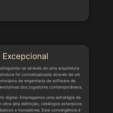
 Excepcional
tinguindo-se através de uma arquitetura
strutura foi conceitualizada através de um
rincípios de engenharia de software de
 evolutivas dos jogadores contemporâneos.
to digital. Empregamos uma estratégia de
ultra-alta definição, catálogos extensivos
ássicos e inovadores. Esta convergência é