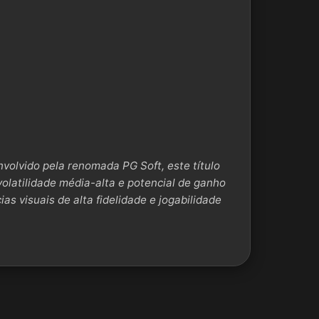
volvido pela renomada PG Soft, este título
olatilidade média-alta e potencial de ganho
 visuais de alta fidelidade e jogabilidade